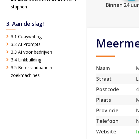
Binnen 24 uur
stappen
3. Aan de slag!
3.1 Copywriting
Meerme
3.2 AI Prompts
3.3 AI voor bedrijven
3.4 Linkbuilding
3.5 Beter vindbaar in
Naam
M
zoekmachines
Straat
L
Postcode
4
Plaats
M
Provincie
N
Telefoon
N
Website
h