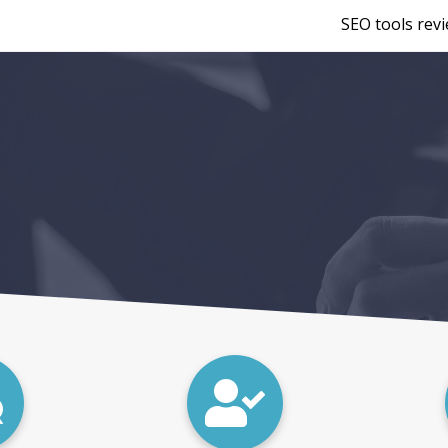
SEO tools rev