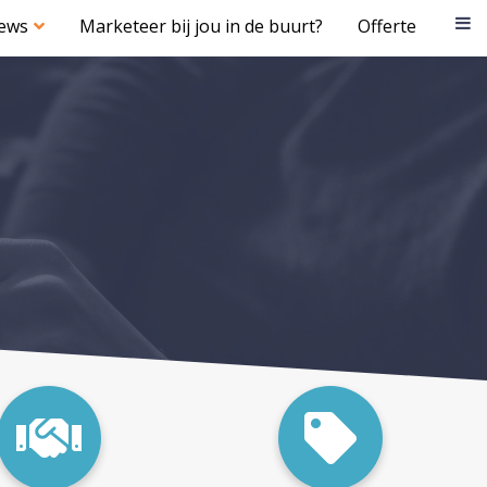
iews
Marketeer bij jou in de buurt?
Offerte