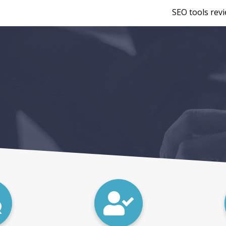
SEO tools rev