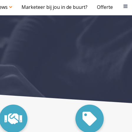
iews
Marketeer bij jou in de buurt?
Offerte