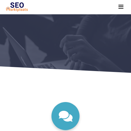
SEO tools reviews
Marketeer bij jou in de buurt?
Offerte
1. Seo voor beginners +
2. Onderzoeken +
3. Aan de slag! +