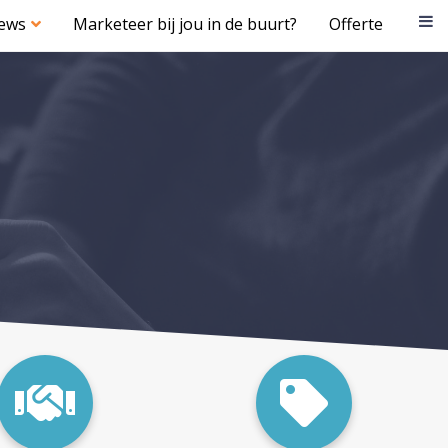
iews
Marketeer bij jou in de buurt?
Offerte