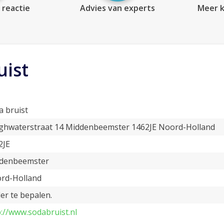
 reactie
Advies van experts
Meer k
uist
a bruist
ghwaterstraat 14 Middenbeemster 1462JE Noord-Holland
2JE
denbeemster
rd-Holland
er te bepalen.
p://www.sodabruist.nl