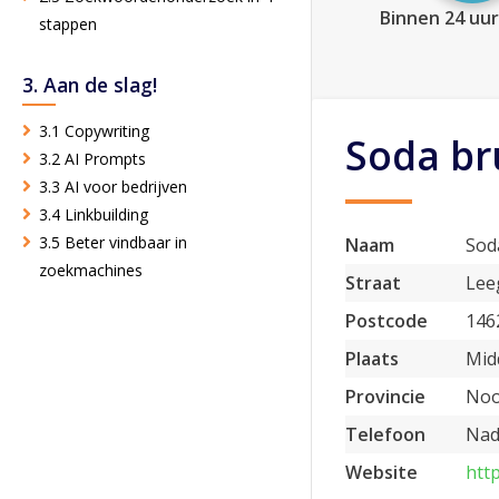
Binnen 24 uur
stappen
3. Aan de slag!
3.1 Copywriting
Soda br
3.2 AI Prompts
3.3 AI voor bedrijven
3.4 Linkbuilding
3.5 Beter vindbaar in
Naam
Sod
zoekmachines
Straat
Lee
Postcode
146
Plaats
Mid
Provincie
Noo
Telefoon
Nad
Website
htt