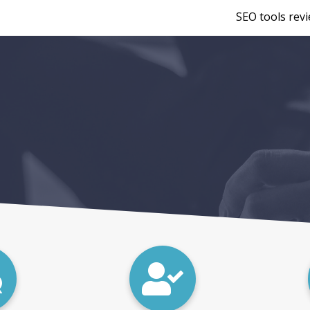
SEO tools rev