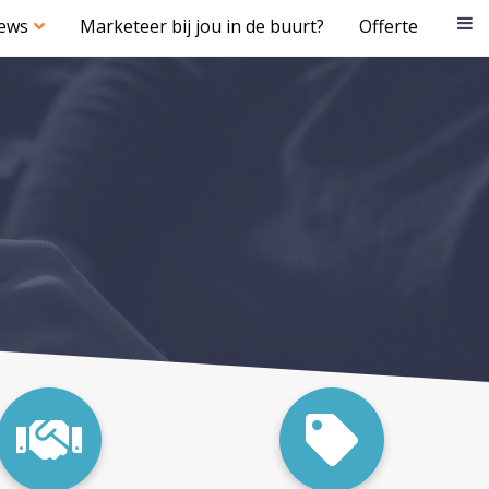
iews
Marketeer bij jou in de buurt?
Offerte