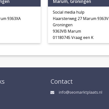
ngen
Marum, Groningen
Social media hulp
rum 9363XA
Haarsterweg 27 Marum 9363V
Groningen
9363VB Marum
01180745 Vraag een K
ks
Contact
info@seomarktplaats.nl