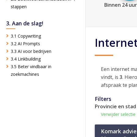
Binnen 24 uur
stappen
3. Aan de slag!
3.1 Copywriting
Interne
3.2 AI Prompts
3.3 AI voor bedrijven
3.4 Linkbuilding
3.5 Beter vindbaar in
Een internet m
zoekmachines
vindt, is
3
. Hier
afspraak te pla
Filters
Provincie en stad
Verwijder selectie
Komark advie