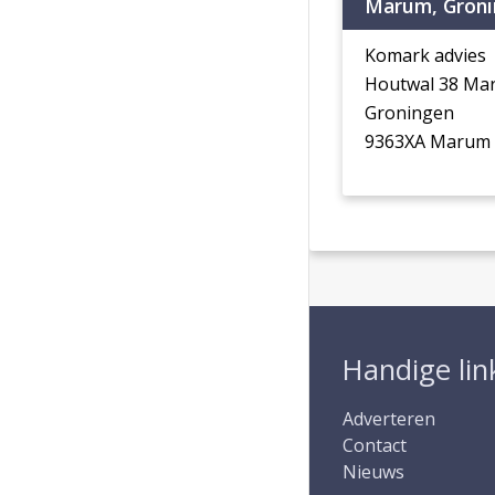
Marum, Groni
Komark advies
Houtwal 38 Ma
Groningen
9363XA Marum
Handige lin
Adverteren
Contact
Nieuws