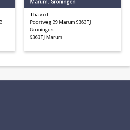
Marum, Groningen
Tba v.o.f.
B
Poortweg 29 Marum 9363TJ
Groningen
9363TJ Marum