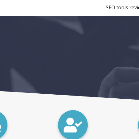
SEO tools rev