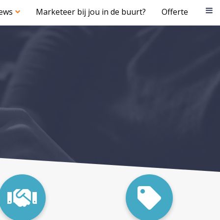
iews
Marketeer bij jou in de buurt?
Offerte