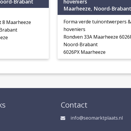
oord-Brabant
hoveniers
Maarheeze, Noord-Braban
Forma verde tuinontwerpers &
t 8 Maarheeze
hoveniers
Brabant
Rondven 33A Maarheeze 6026
eze
Noord-Brabant
6026PX Maarheeze
ks
Contact
info@seomarktplaats.nl