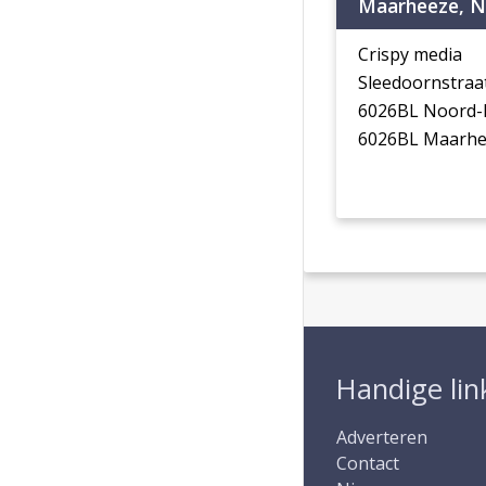
Maarheeze, N
Crispy media
Sleedoornstraa
6026BL Noord-
6026BL Maarhe
Handige lin
Adverteren
Contact