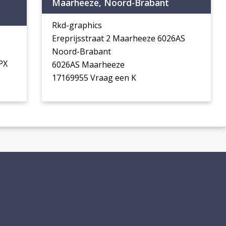
Maarheeze, Noord-Brabant
t
Rkd-graphics
Ereprijsstraat 2 Maarheeze 6026AS
Noord-Brabant
PX
6026AS Maarheeze
17169955 Vraag een K