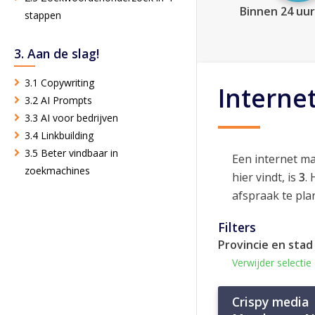
Binnen 24 uur
stappen
3. Aan de slag!
3.1 Copywriting
Interne
3.2 AI Prompts
3.3 AI voor bedrijven
3.4 Linkbuilding
3.5 Beter vindbaar in
Een internet m
zoekmachines
hier vindt, is
3
.
afspraak te pla
Filters
Provincie en stad
Verwijder selectie
Crispy media