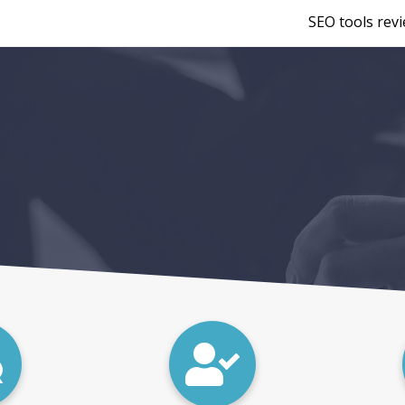
SEO tools rev