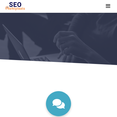
SEO tools reviews
Marketeer bij jou in de buurt?
Offerte
1. Seo voor beginners +
2. Onderzoeken +
3. Aan de slag! +