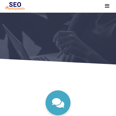
SEO tools reviews
Marketeer bij jou in de buurt?
Offerte
1. Seo voor beginners +
2. Onderzoeken +
3. Aan de slag! +