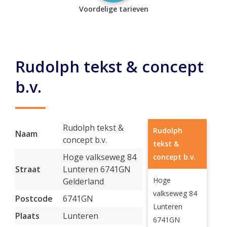
Voordelige tarieven
Rudolph tekst & concept
b.v.
Rudolph tekst &
Rudolph
Naam
concept b.v.
tekst &
Hoge valkseweg 84
concept b.v.
Straat
Lunteren 6741GN
Hoge
Gelderland
valkseweg 84
Postcode
6741GN
Lunteren
Plaats
Lunteren
6741GN