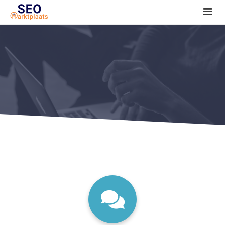
SEO tools reviews
Marketeer bij jou in de buurt?
Offerte
1. Seo voor beginners +
2. Onderzoeken +
3. Aan de slag! +