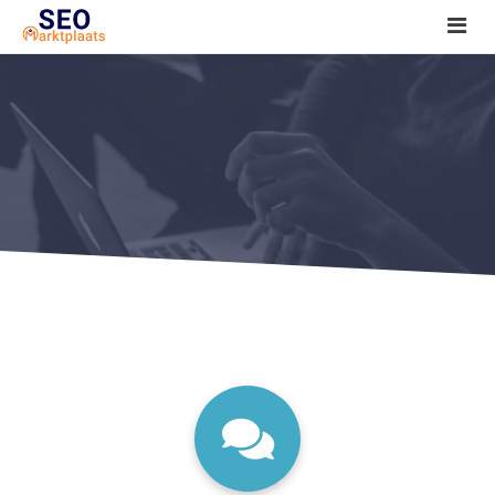
SEO tools reviews
Marketeer bij jou in de buurt?
Offerte
1. Seo voor beginners +
2. Onderzoeken +
3. Aan de slag! +