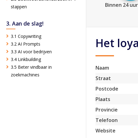
Binnen 24 uur
stappen
3. Aan de slag!
3.1 Copywriting
Het loy
3.2 AI Prompts
3.3 AI voor bedrijven
3.4 Linkbuilding
3.5 Beter vindbaar in
Naam
zoekmachines
Straat
Postcode
Plaats
Provincie
Telefoon
Website