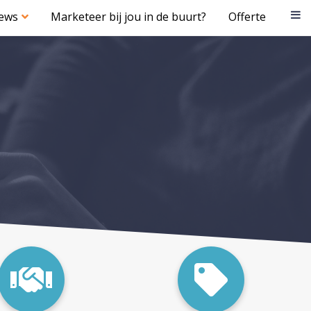
iews
Marketeer bij jou in de buurt?
Offerte