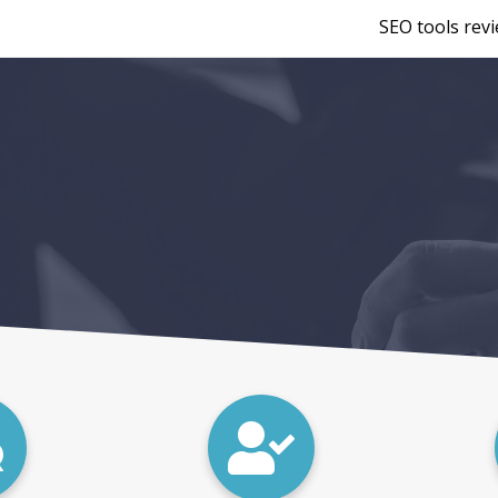
SEO tools rev