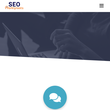
SEO tools reviews
Marketeer bij jou in de buurt?
Offerte
1. Seo voor beginners +
2. Onderzoeken +
3. Aan de slag! +