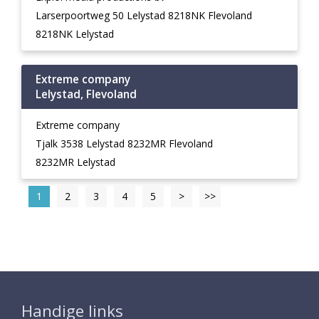
Larserpoortweg 50 Lelystad 8218NK Flevoland
8218NK Lelystad
Extreme company
Lelystad, Flevoland
Extreme company
Tjalk 3538 Lelystad 8232MR Flevoland
8232MR Lelystad
1
2
3
4
5
>
>>
Handige links