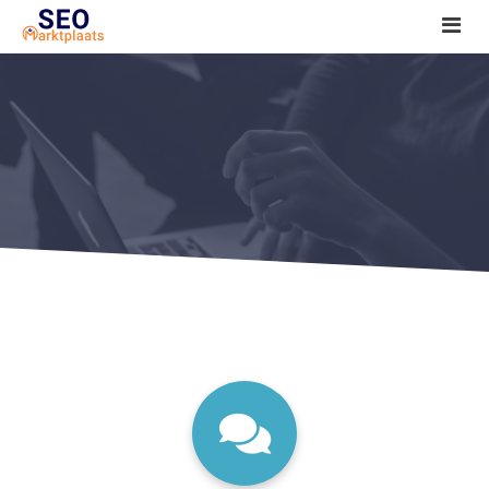
SEO tools reviews
Marketeer bij jou in de buurt?
Offerte
1. Seo voor beginners +
2. Onderzoeken +
3. Aan de slag! +