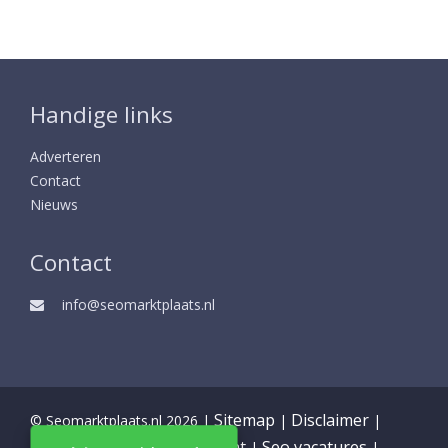
Handige links
Adverteren
Contact
Nieuws
Contact
info@seomarktplaats.nl
Sitemap
Disclaimer
© Seomarktplaats.nl 2026 |
|
|
Partners
Privacy statement
Seo vacatures
|
|
|