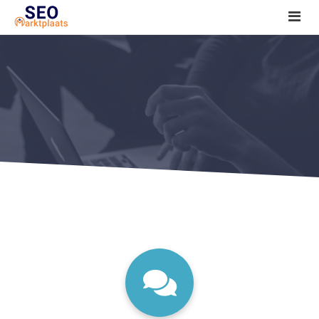
SEO tools reviews
Marketeer bij jou in de buurt?
Offerte
1. Seo voor beginners +
2. Onderzoeken +
3. Aan de slag! +