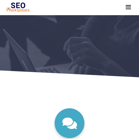
SEO tools reviews
Marketeer bij jou in de buurt?
Offerte
1. Seo voor beginners +
2. Onderzoeken +
3. Aan de slag! +