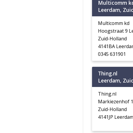
Multicomm k
Leerdam, Zui
Multicomm kd
Hoogstraat 9 
Zuid-Holland
4141BA Leerda
0345 631901
Thing.nl
Leerdam, Zui
Thing.nl
Markiezenhof 
Zuid-Holland
4141JP Leerda