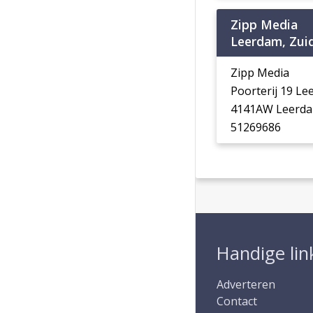
Zipp Media
Leerdam, Zui
Zipp Media
Poorterij 19 L
4141AW Leerd
51269686
Handige lin
Adverteren
Contact