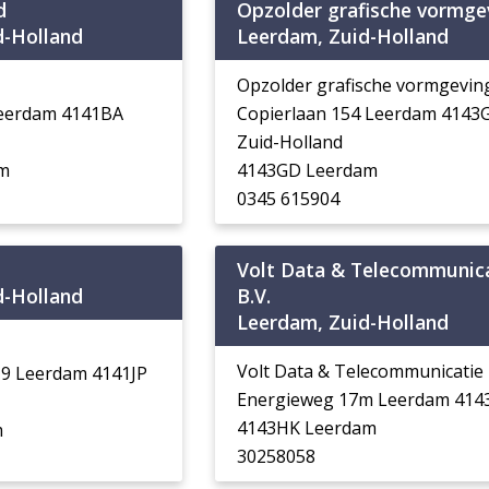
d
Opzolder grafische vormge
d-Holland
Leerdam, Zuid-Holland
Opzolder grafische vormgevin
Leerdam 4141BA
Copierlaan 154 Leerdam 4143
Zuid-Holland
m
4143GD Leerdam
0345 615904
Volt Data & Telecommunic
d-Holland
B.V.
Leerdam, Zuid-Holland
Volt Data & Telecommunicatie 
19 Leerdam 4141JP
Energieweg 17m Leerdam 414
4143HK Leerdam
m
30258058