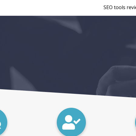
SEO tools rev