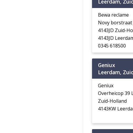
Leerdam, Zui
Bewa reclame
Novy borstraat
4143JD Zuid-Ho
4143JD Leerda
0345 618500
Geniux
Leerdam, Zui
Geniux
Overheicop 39
Zuid-Holland
4143KW Leerd