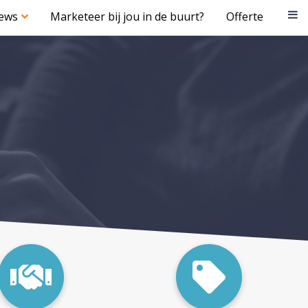
iews
Marketeer bij jou in de buurt?
Offerte