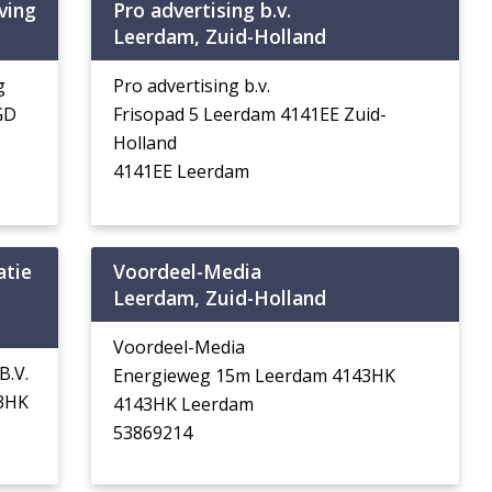
ving
Pro advertising b.v.
Leerdam, Zuid-Holland
g
Pro advertising b.v.
GD
Frisopad 5 Leerdam 4141EE Zuid-
Holland
4141EE Leerdam
atie
Voordeel-Media
Leerdam, Zuid-Holland
Voordeel-Media
B.V.
Energieweg 15m Leerdam 4143HK
3HK
4143HK Leerdam
53869214