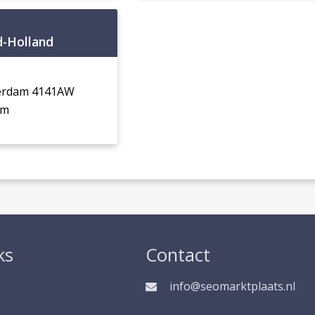
d-Holland
eerdam 4141AW
am
ks
Contact
info@seomarktplaats.nl