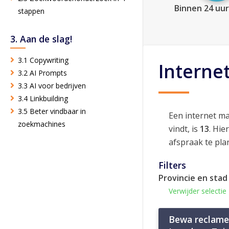
Binnen 24 uur
stappen
3. Aan de slag!
3.1 Copywriting
Interne
3.2 AI Prompts
3.3 AI voor bedrijven
3.4 Linkbuilding
3.5 Beter vindbaar in
Een internet m
zoekmachines
vindt, is
13
. Hie
afspraak te pla
Filters
Provincie en stad
Verwijder selectie
Bewa reclame