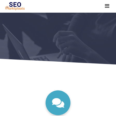
SEO tools reviews
Marketeer bij jou in de buurt?
Offerte
1. Seo voor beginners +
2. Onderzoeken +
3. Aan de slag! +