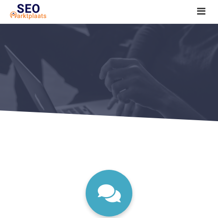
SEO tools reviews
Marketeer bij jou in de buurt?
Offerte
1. Seo voor beginners +
2. Onderzoeken +
3. Aan de slag! +