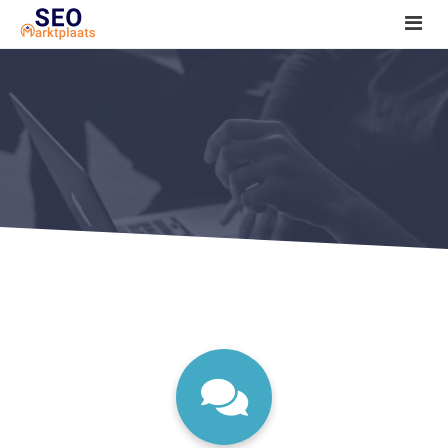
SEO tools reviews
Marketeer bij jou in de buurt?
Offerte
1. Seo voor beginners +
2. Onderzoeken +
3. Aan de slag! +