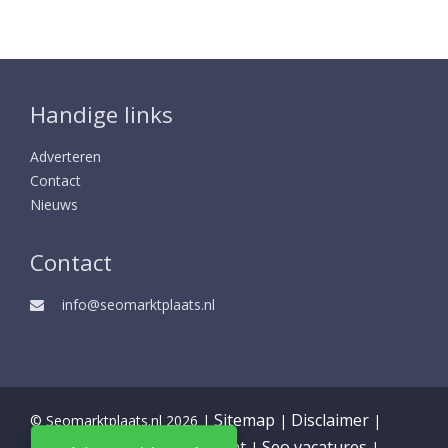
Handige links
Adverteren
Contact
Nieuws
Contact
info@seomarktplaats.nl
Sitemap
Disclaimer
© Seomarktplaats.nl 2026 |
|
|
Partners
Privacy statement
Seo vacatures
|
|
|