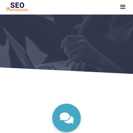
SEO tools reviews
Marketeer bij jou in de buurt?
Offerte
1. Seo voor beginners +
2. Onderzoeken +
3. Aan de slag! +