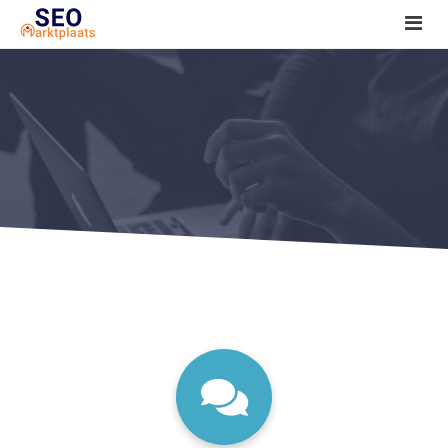
SEO tools reviews
Marketeer bij jou in de buurt?
Offerte
1. Seo voor beginners +
2. Onderzoeken +
3. Aan de slag! +