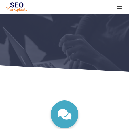
SEO tools reviews
Marketeer bij jou in de buurt?
Offerte
1. Seo voor beginners +
2. Onderzoeken +
3. Aan de slag! +