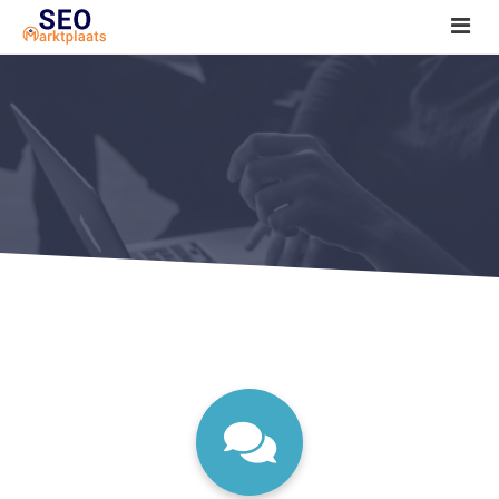
SEO tools reviews
Marketeer bij jou in de buurt?
Offerte
1. Seo voor beginners +
2. Onderzoeken +
3. Aan de slag! +