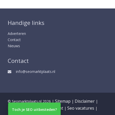
Handige links
Adverteren
Contact
Nieuws
Contact
info@seomarktplaats.nl
Sitemap
Disclaimer
© Seomarktplaats.nl 2026 |
|
|
Partners
Privacy statement
Seo vacatures
|
|
|
Toch je SEO uitbesteden?