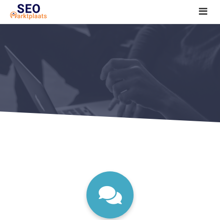
SEO tools reviews
Marketeer bij jou in de buurt?
Offerte
1. Seo voor beginners +
2. Onderzoeken +
3. Aan de slag! +