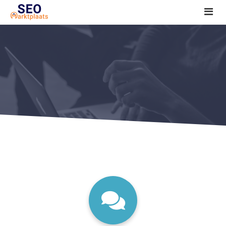
SEO tools reviews
Marketeer bij jou in de buurt?
Offerte
1. Seo voor beginners +
2. Onderzoeken +
3. Aan de slag! +