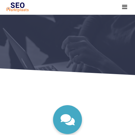
SEO tools reviews
Marketeer bij jou in de buurt?
Offerte
1. Seo voor beginners +
2. Onderzoeken +
3. Aan de slag! +