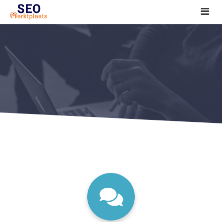
SEO tools reviews
Marketeer bij jou in de buurt?
Offerte
1. Seo voor beginners +
2. Onderzoeken +
3. Aan de slag! +