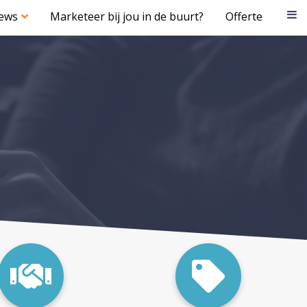
iews
Marketeer bij jou in de buurt?
Offerte