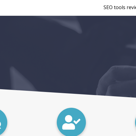
SEO tools rev