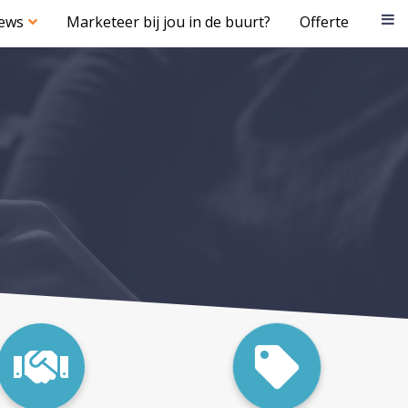
iews
Marketeer bij jou in de buurt?
Offerte