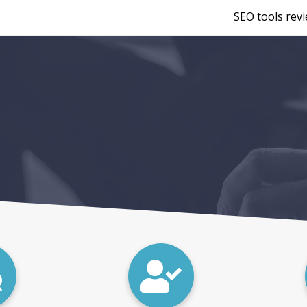
SEO tools rev