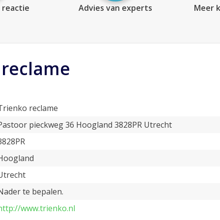
 reactie
Advies van experts
Meer k
 reclame
Trienko reclame
Pastoor pieckweg 36 Hoogland 3828PR Utrecht
3828PR
Hoogland
Utrecht
Nader te bepalen.
http://www.trienko.nl