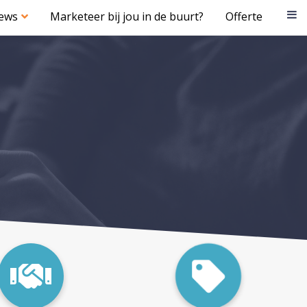
iews
Marketeer bij jou in de buurt?
Offerte