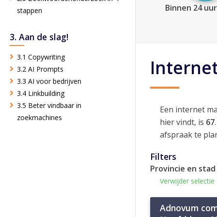
Binnen 24 uur
stappen
3. Aan de slag!
3.1 Copywriting
Interne
3.2 AI Prompts
3.3 AI voor bedrijven
3.4 Linkbuilding
3.5 Beter vindbaar in
Een internet m
zoekmachines
hier vindt, is
67
afspraak te pla
Filters
Provincie en stad
Verwijder selectie
Adnovum com