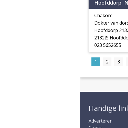
Hoofddorp, N
Chakore
Dokter van dor
Hoofddorp 213
2132JS Hoofdd
023 5652655
1
2
3
Handige lin
Adverteren
Contact