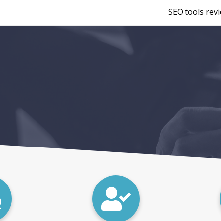
SEO tools rev