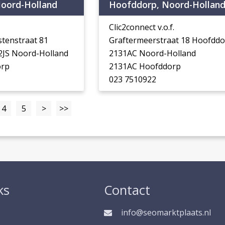
oord-Holland
Hoofddorp, Noord-Hollan
Clic2connect v.o.f.
stenstraat 81
Graftermeerstraat 18 Hoofdd
2JS Noord-Holland
2131AC Noord-Holland
orp
2131AC Hoofddorp
023 7510922
4
5
>
>>
ks
Contact
info@seomarktplaats.nl