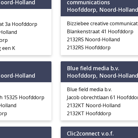
oord-Holland
communications
Hoofddorp, Noord-Hollan
Bizziebee creative communicat
aat 3a Hoofddorp
Blankenstraat 41 Hoofddorp
Holland
2132RS Noord-Holland
orp
2132RS Hoofddorp
 een K
Blue field media b.v.
oord-Holland
Hoofddorp, Noord-Hollan
Blue field media b.v.
ch 15325 Hoofddorp
Jacob obrechtlaan 61 Hoofddo
Holland
2132KT Noord-Holland
orp
2132KT Hoofddorp
Clic2connect v.o.f.