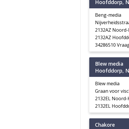
Hoofddorp, N
Beng-media
Nijverheidsstr
2132AZ Noord-
2132AZ Hoofdd
34286510 Vraag
Blew media
Hoofddorp, N
Blew media
Graan voor vis
2132EL Noord-
2132EL Hoofdd
Chakore