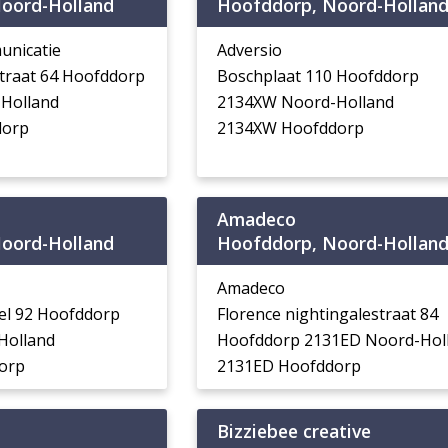
oord-Holland
Hoofddorp, Noord-Hollan
nicatie
Adversio
traat 64 Hoofddorp
Boschplaat 110 Hoofddorp
Holland
2134XW Noord-Holland
dorp
2134XW Hoofddorp
Amadeco
oord-Holland
Hoofddorp, Noord-Hollan
Amadeco
el 92 Hoofddorp
Florence nightingalestraat 84
Holland
Hoofddorp 2131ED Noord-Hol
orp
2131ED Hoofddorp
Bizziebee creative