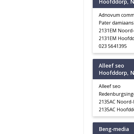
Hoofddorp, N
Adnovum commu
Pater damiaans
2131EM Noord-
2131EM Hoofd
023 5641395
Alleef seo
Hoofddorp, N
Alleef seo
Redenburgsing
2135AC Noord-
2135AC Hoofdd
Beng-media