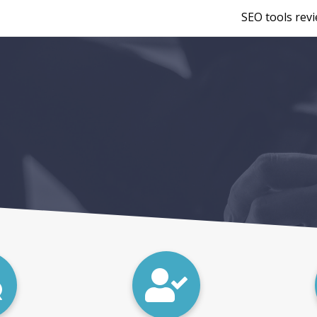
SEO tools rev