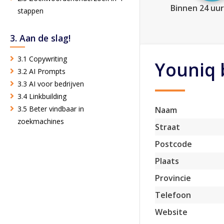
Binnen 24 uur
stappen
3. Aan de slag!
3.1 Copywriting
Youniq 
3.2 AI Prompts
3.3 AI voor bedrijven
3.4 Linkbuilding
3.5 Beter vindbaar in
Naam
zoekmachines
Straat
Postcode
Plaats
Provincie
Telefoon
Website