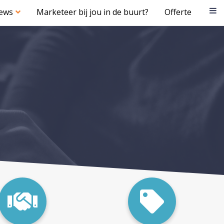
iews
Marketeer bij jou in de buurt?
Offerte