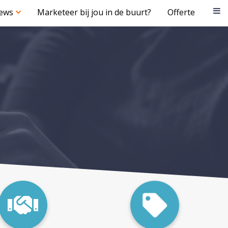
iews
Marketeer bij jou in de buurt?
Offerte