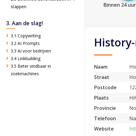
Binnen 24 uur
stappen
3. Aan de slag!
3.1 Copywriting
History
3.2 AI Prompts
3.3 AI voor bedrijven
3.4 Linkbuilding
3.5 Beter vindbaar in
Naam
Hi
zoekmachines
Straat
Ho
Postcode
12
Plaats
Hi
Provincie
No
Telefoon
Na
Website
ht