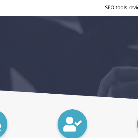
SEO tools rev