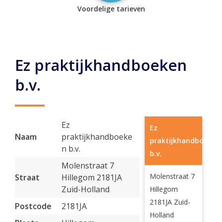
Voordelige tarieven
Ez praktijkhandboeken
b.v.
Ez
Ez
Naam
praktijkhandboeke
praktijkhandboeken
n b.v.
b.v.
Molenstraat 7
Molenstraat 7
Straat
Hillegom 2181JA
Zuid-Holland
Hillegom
2181JA Zuid-
Postcode
2181JA
Holland