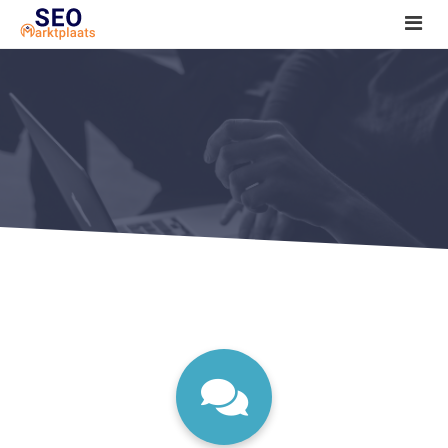
SEO tools reviews
Marketeer bij jou in de buurt?
Offerte
1. Seo voor beginners +
2. Onderzoeken +
3. Aan de slag! +