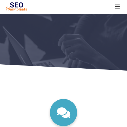
SEO tools reviews
Marketeer bij jou in de buurt?
Offerte
1. Seo voor beginners +
2. Onderzoeken +
3. Aan de slag! +