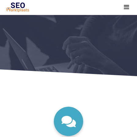
SEO tools reviews
Marketeer bij jou in de buurt?
Offerte
1. Seo voor beginners +
2. Onderzoeken +
3. Aan de slag! +