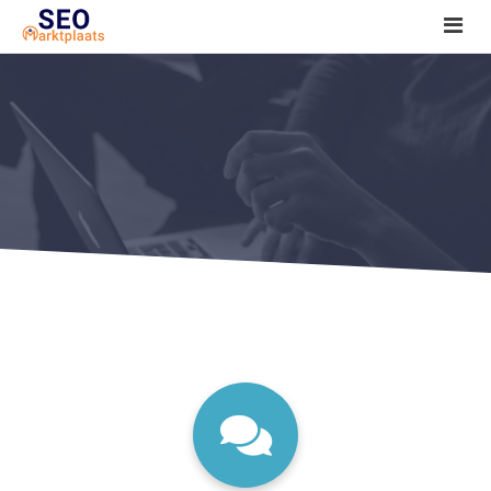
SEO tools reviews
Marketeer bij jou in de buurt?
Offerte
1. Seo voor beginners +
2. Onderzoeken +
3. Aan de slag! +