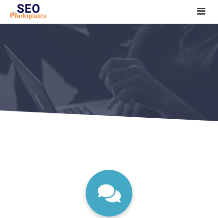
SEO tools reviews
Marketeer bij jou in de buurt?
Offerte
1. Seo voor beginners +
2. Onderzoeken +
3. Aan de slag! +