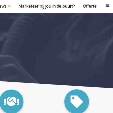
iews
Marketeer bij jou in de buurt?
Offerte