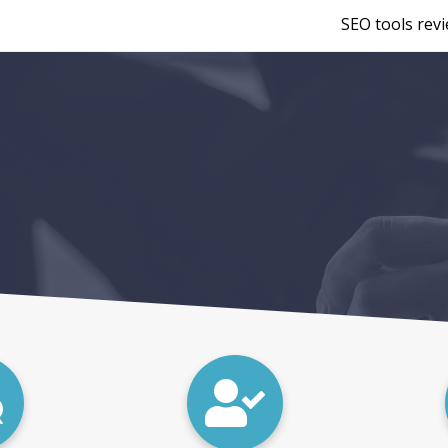
SEO tools rev