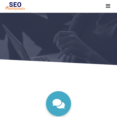
SEO tools reviews
Marketeer bij jou in de buurt?
Offerte
1. Seo voor beginners +
2. Onderzoeken +
3. Aan de slag! +