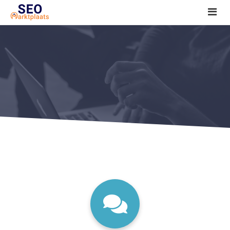
SEO tools reviews
Marketeer bij jou in de buurt?
Offerte
1. Seo voor beginners +
2. Onderzoeken +
3. Aan de slag! +