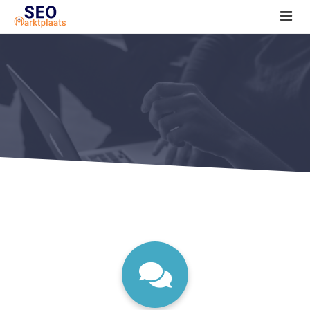
SEO tools reviews
Marketeer bij jou in de buurt?
Offerte
1. Seo voor beginners +
2. Onderzoeken +
3. Aan de slag! +