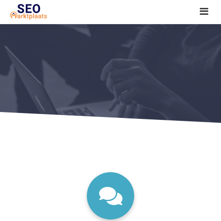
SEO tools reviews
Marketeer bij jou in de buurt?
Offerte
1. Seo voor beginners +
2. Onderzoeken +
3. Aan de slag! +