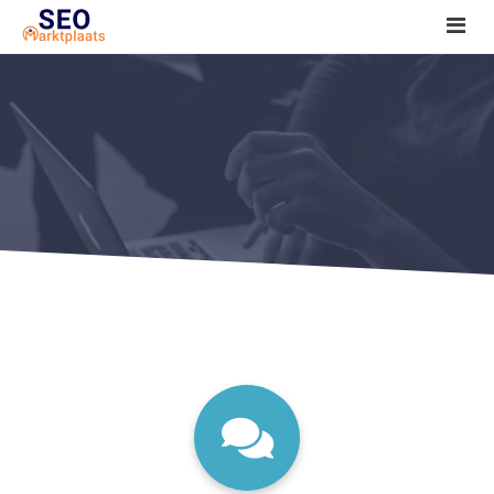
SEO tools reviews
Marketeer bij jou in de buurt?
Offerte
1. Seo voor beginners +
2. Onderzoeken +
3. Aan de slag! +