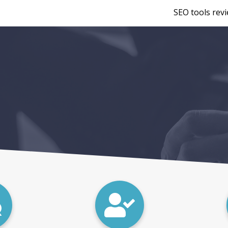
SEO tools rev