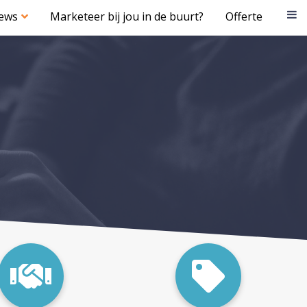
iews
Marketeer bij jou in de buurt?
Offerte