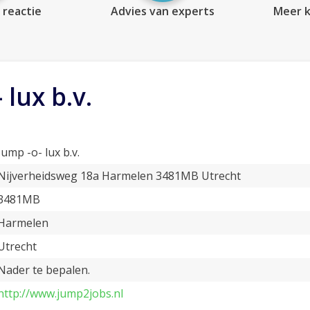
 reactie
Advies van experts
Meer k
 lux b.v.
Jump -o- lux b.v.
Nijverheidsweg 18a Harmelen 3481MB Utrecht
3481MB
Harmelen
Utrecht
Nader te bepalen.
http://www.jump2jobs.nl