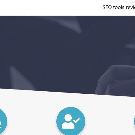
SEO tools rev