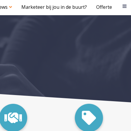
iews
Marketeer bij jou in de buurt?
Offerte