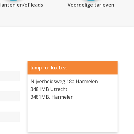
lanten en/of leads
Voordelige tarieven
Jump -o- lux b.v.
Nijverheidsweg 18a Harmelen
3481MB Utrecht
3481MB, Harmelen