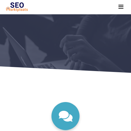
SEO tools reviews
Marketeer bij jou in de buurt?
Offerte
1. Seo voor beginners +
2. Onderzoeken +
3. Aan de slag! +