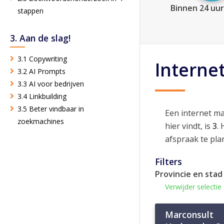
Binnen 24 uur
stappen
3. Aan de slag!
3.1 Copywriting
Interne
3.2 AI Prompts
3.3 AI voor bedrijven
3.4 Linkbuilding
3.5 Beter vindbaar in
Een internet m
zoekmachines
hier vindt, is
3
.
afspraak te pla
Filters
Provincie en stad
Verwijder selectie
Marconsult