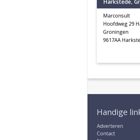
Harkstede, G
Marconsult
Hoofdweg 29 H
Groningen
9617AA Harkst
Handige lin
Adverteren
Contact