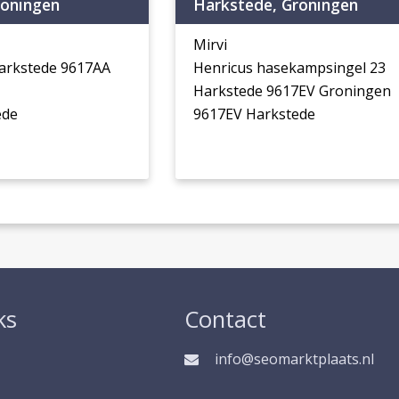
roningen
Harkstede, Groningen
Mirvi
arkstede 9617AA
Henricus hasekampsingel 23
Harkstede 9617EV Groningen
ede
9617EV Harkstede
ks
Contact
info@seomarktplaats.nl