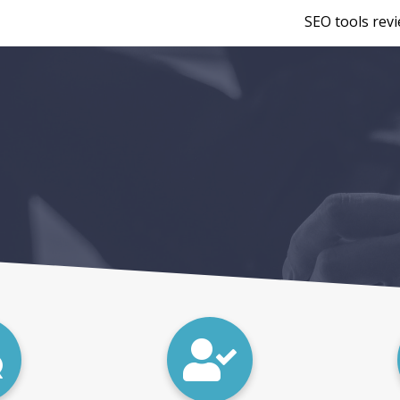
SEO tools rev