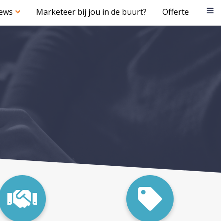
iews
Marketeer bij jou in de buurt?
Offerte