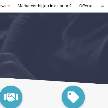
iews
Marketeer bij jou in de buurt?
Offerte