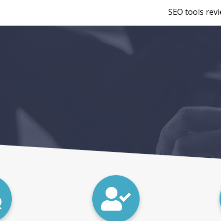
SEO tools rev