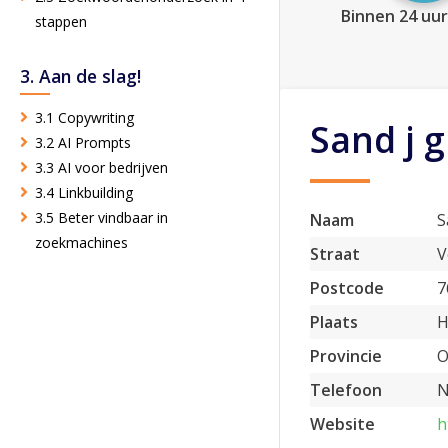
Binnen 24 uur
stappen
3. Aan de slag!
3.1 Copywriting
Sand j g
3.2 AI Prompts
3.3 AI voor bedrijven
3.4 Linkbuilding
3.5 Beter vindbaar in
Naam
S
zoekmachines
Straat
V
Postcode
7
Plaats
H
Provincie
O
Telefoon
N
Website
h