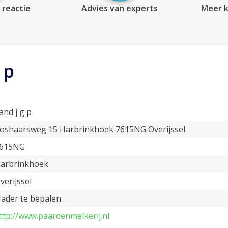
 reactie
Advies van experts
Meer k
 p
and j g p
oshaarsweg 15 Harbrinkhoek 7615NG Overijssel
615NG
arbrinkhoek
verijssel
ader te bepalen.
ttp://www.paardenmelkerij.nl