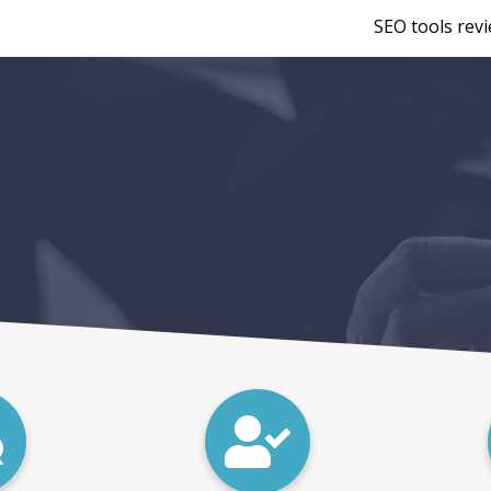
SEO tools rev