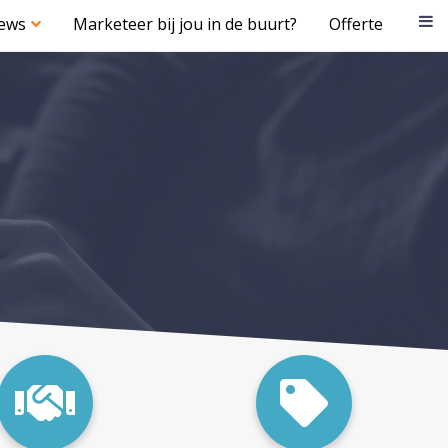
iews
Marketeer bij jou in de buurt?
Offerte