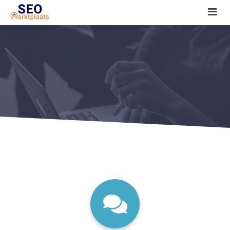
SEO tools reviews
Marketeer bij jou in de buurt?
Offerte
1. Seo voor beginners +
2. Onderzoeken +
3. Aan de slag! +