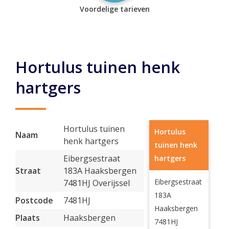
Voordelige tarieven
Hortulus tuinen henk
hartgers
Hortulus tuinen
Hortulus
Naam
henk hartgers
tuinen henk
Eibergsestraat
hartgers
Straat
183A Haaksbergen
Eibergsestraat
7481HJ Overijssel
183A
Postcode
7481HJ
Haaksbergen
Plaats
Haaksbergen
7481HJ